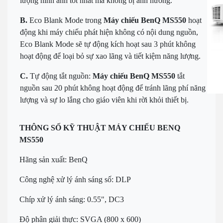
lượng hình ảnh tốt nhất mà không bị ảnh hưởng.
B.
Eco Blank Mode trong
Máy chiếu BenQ MS550
hoạt
động khi máy chiếu phát hiện không có nội dung nguồn,
Eco Blank Mode sẽ tự động kích hoạt sau 3 phút không
hoạt động để loại bỏ sự xao lãng và tiết kiệm năng lượng.
C.
Tự động tắt nguồn:
Máy chiếu BenQ MS550
tắt
nguồn sau 20 phút không hoạt động để tránh lãng phí năng
lượng và sự lo lắng cho giáo viên khi rời khỏi thiết bị.
THÔNG SỐ KỸ THUẬT MÁY CHIẾU BENQ
MS550
Hãng sản xuất: BenQ
Công nghệ xử lý ánh sáng số: DLP
Chíp xử lý ánh sáng: 0.55", DC3
Độ phân giải thực: SVGA (800 x 600)