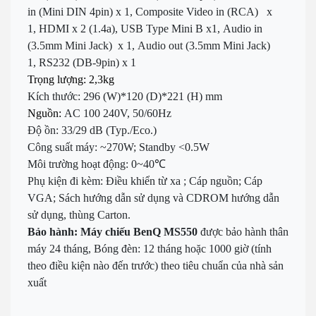
in (Mini DIN 4pin) x 1,
Composite Video in (RCA) x
1,
HDMI x 2 (1.4a),
USB Type Mini B x1,
Audio in
(3.5mm Mini Jack) x 1,
Audio out (3.5mm Mini Jack)
1,
RS232 (DB-9pin) x 1
Trọng lượng: 2,3kg
Kích thước: 296 (W)*120 (D)*221 (H) mm
Nguồn:
AC 100 240V, 50/60Hz
Độ ồn: 33/29 dB (Typ./Eco.)
Công suất máy: ~270W; Standby <0.5W
Môi trường hoạt động: 0~40
℃
Phụ kiện đi kèm: Điều khiển từ xa ; Cáp nguồn; Cáp
VGA; Sách hướng dẫn sử dụng và CDROM hướng dẫn
sử dụng, thùng Carton.
Bảo hành: Máy chiếu BenQ MS550
được bảo hành t
hân
máy 24 tháng, Bóng đèn: 12 tháng hoặc 1000 giờ (tính
theo điều kiện nào đến trước) theo tiêu chuẩn của nhà sản
xuất