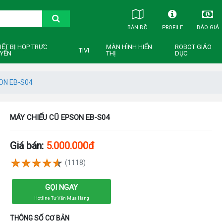
BẢN ĐỒ
PROFILE
BÁO GIÁ
IẾT BỊ HỌP TRỰC
MÀN HÌNH HIỂN
ROBOT GIÁO
TIVI
YẾN
THỊ
DỤC
ON EB-S04
MÁY CHIẾU CŨ EPSON EB-S04
Giá bán:
5.000.000đ
(1118)
GỌI NGAY
Hotline Tư Vấn Mua Hàng
THÔNG SỐ CƠ BẢN