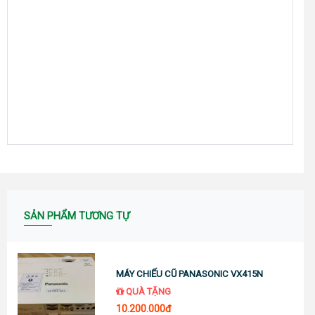
SẢN PHẨM TƯƠNG TỰ
MÁY CHIẾU CŨ PANASONIC VX415N
QUÀ TẶNG
10.200.000đ