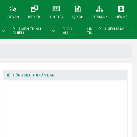
TƯ VẤN
BẢO TRÌ
TIN TỨC
TẠP CHÍ
SITEMAP
LIÊN HỆ
PHỤ KIỆN TRÌNH
DỊCH
LINH - PHỤ KIỆN MÁY
CHIẾU
VỤ
TÍNH
HỆ THỐNG SIÊU THỊ GẦN BẠN