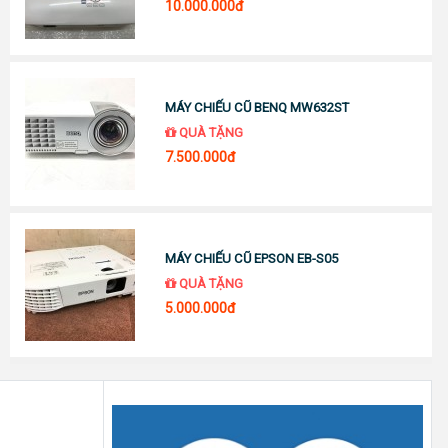
10.000.000đ
MÁY CHIẾU CŨ BENQ MW632ST
QUÀ TẶNG
7.500.000đ
MÁY CHIẾU CŨ EPSON EB-S05
QUÀ TẶNG
5.000.000đ