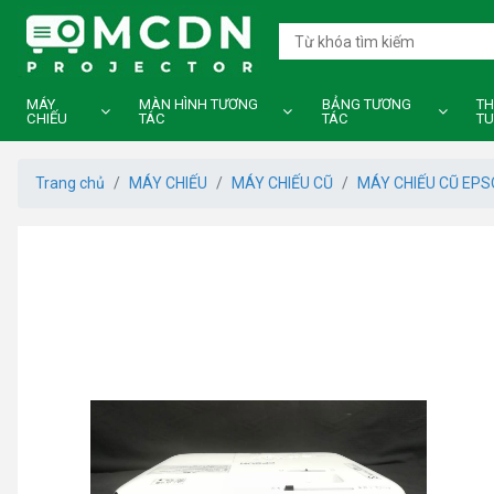
MÁY
MÀN HÌNH TƯƠNG
BẢNG TƯƠNG
TH
CHIẾU
TÁC
TÁC
TU
Trang chủ
MÁY CHIẾU
MÁY CHIẾU CŨ
MÁY CHIẾU CŨ EPS