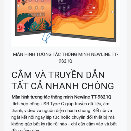
MÀN HÌNH TƯƠNG TÁC THÔNG MINH NEWLINE TT-
9821Q
CẮM VÀ TRUYỀN DẪN
TẤT CẢ NHANH CHÓNG
Màn hình tương tác thông minh Newline TT-9821Q
tích hợp cổng USB Type C giúp truyền dữ liệu, âm
thanh, video và nguồn điện nhanh chóng. Kết nối và
ngắt kết nối ngay lập tức hoặc chuyển đổi thiết bị mà
không gặp bất kỳ rắc rối nào - chỉ cần cắm vào và bắt
đầu giảng dạy