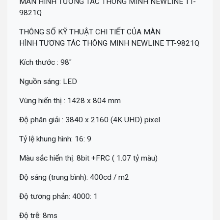
MÀN HÌNH TƯƠNG TÁC THÔNG MINH NEWLINE TT-
9821Q
THÔNG SỐ KỸ THUẬT CHI TIẾT CỦA MÀN
HÌNH TƯƠNG TÁC THÔNG MINH NEWLINE TT-9821Q
Kích thước : 98"
Nguồn sáng: LED
Vùng hiển thị : 1428 x 804 mm
Độ phân giải : 3840 x 2160 (4K UHD) pixel
Tỷ lệ khung hình: 16: 9
Màu sắc hiển thị: 8bit +FRC ( 1.07 tỷ màu)
Độ sáng (trung bình): 400cd / m2
Độ tương phản: 4000: 1
Độ trễ: 8ms