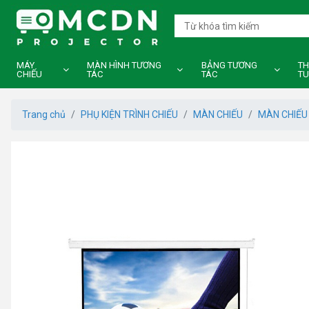
MÁY
MÀN HÌNH TƯƠNG
BẢNG TƯƠNG
TH
CHIẾU
TÁC
TÁC
TU
Trang chủ
PHỤ KIỆN TRÌNH CHIẾU
MÀN CHIẾU
MÀN CHIẾU 