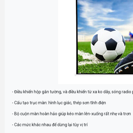
- Điều khiển hộp gắn tường, và điều khiển từ xa ko dây, sóng radi
- Cấu tạo trục màn: hình lục giác, thép sơn tĩnh điện
- Bộ cuộn màn hoàn hảo giúp kéo màn lên-xuống rất nhẹ và trơn
- Các mức khác nhau để dừng lại tùy vị trí