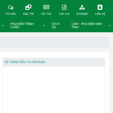
TƯ VẤN
BẢO TRÌ
TIN TỨC
TẠP CHÍ
SITEMAP
LIÊN HỆ
PHỤ KIỆN TRÌNH
DỊCH
LINH - PHỤ KIỆN MÁY
CHIẾU
VỤ
TÍNH
HỆ THỐNG SIÊU THỊ GẦN BẠN