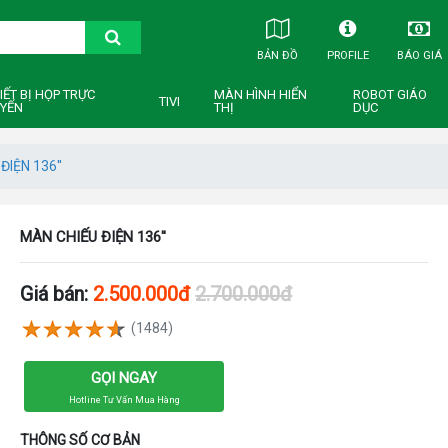
BẢN ĐỒ
PROFILE
BÁO GIÁ
IẾT BỊ HỌP TRỰC
MÀN HÌNH HIỂN
ROBOT GIÁO
TIVI
YẾN
THỊ
DỤC
ĐIỆN 136''
MÀN CHIẾU ĐIỆN 136''
Giá bán:
2.500.000đ
2.700.000đ
(1484)
GỌI NGAY
Hotline Tư Vấn Mua Hàng
THÔNG SỐ CƠ BẢN