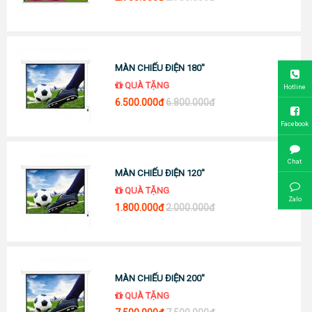
MÀN CHIẾU ĐIỆN 180''
QUÀ TẶNG
Hotline
6.500.000đ
6.800.000đ
Facebook
Chat
MÀN CHIẾU ĐIỆN 120''
QUÀ TẶNG
Zalo
1.800.000đ
2.000.000đ
MÀN CHIẾU ĐIỆN 200''
QUÀ TẶNG