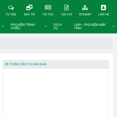
TƯ VẤN
BẢO TRÌ
TIN TỨC
TẠP CHÍ
SITEMAP
LIÊN HỆ
PHỤ KIỆN TRÌNH
DỊCH
LINH - PHỤ KIỆN MÁY
CHIẾU
VỤ
TÍNH
HỆ THỐNG SIÊU THỊ GẦN BẠN