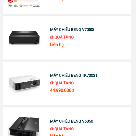
MÁY CHIẾU BENQ V7050i
QUÀ TẶNG
Liên hệ
MÁY CHIẾU BENQ TK700STi
QUÀ TẶNG
44.990.000đ
MÁY CHIÉU BENQ V6050
QUÀ TẶNG