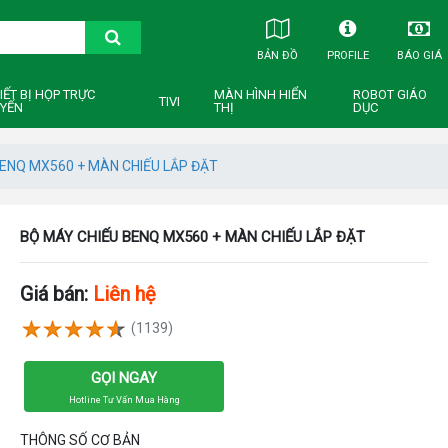
BẢN ĐỒ
PROFILE
BÁO GIÁ
IẾT BỊ HỌP TRỰC
MÀN HÌNH HIỂN
ROBOT GIÁO
TIVI
YẾN
THỊ
DỤC
ENQ MX560 + MÀN CHIẾU LẮP ĐẶT
BỘ MÁY CHIẾU BENQ MX560 + MÀN CHIẾU LẮP ĐẶT
Giá bán:
Liên hệ
(1139)
GỌI NGAY
Hotline Tư Vấn Mua Hàng
THÔNG SỐ CƠ BẢN