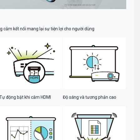
cắm kết nối mang lại sự tiện lợi cho người dùng
Tự động bật khi cắm HDMI
Độ sáng và tương phản cao