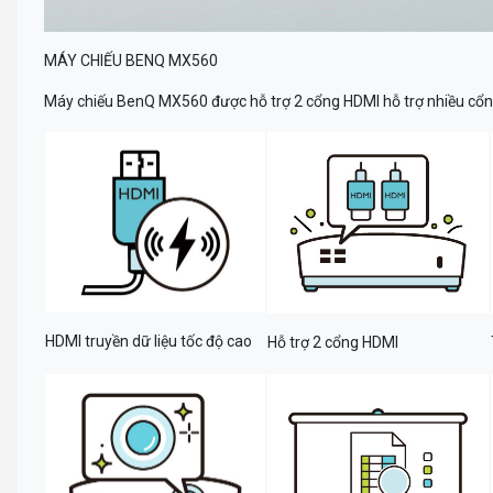
MÁY CHIẾU BENQ MX560
Máy chiếu BenQ MX560 được hỗ trợ 2 cổng HDMI hỗ trợ nhiều cổng 
HDMI truyền dữ liệu tốc độ cao
Hỗ trợ 2 cổng HDMI